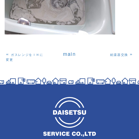
«
main
»
ガスレンジをＩＨに
給湯器交換
変更